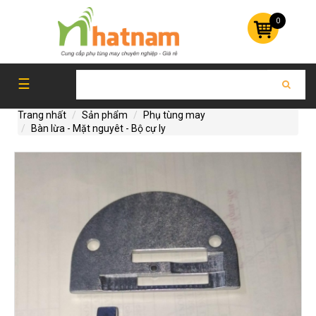
0
DAO
MÁY
☰
CẮT
VẢI
Trang nhất
Sản phẩm
Phụ tùng may
Bàn lừa - Mặt nguyêt - Bộ cự ly
PHỤ
TÙNG
MÁY
CẮT
TỰ
ĐỘNG
PHỤ
TÙNG
MAY
GIÁY