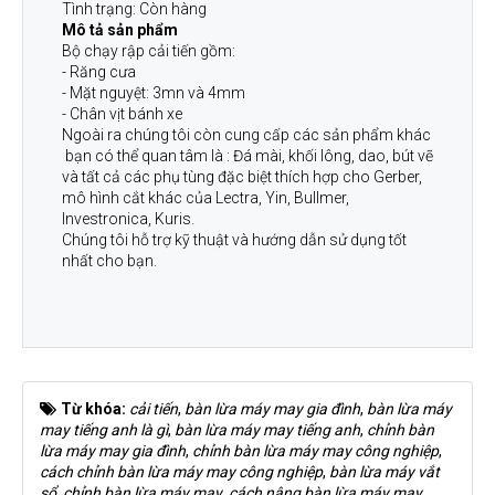
Tình trạng: Còn hàng
Mô tả sản phẩm
Bộ chạy rập cải tiến gồm:
- Răng cưa
- Mặt nguyệt: 3mn và 4mm
- Chân vịt bánh xe
​​​​​​​Ngoài ra chúng tôi còn cung cấp các sản phẩm khác
bạn có thể quan tâm là : Đá mài, khối lông, dao, bút vẽ
và tất cả các phụ tùng đặc biệt thích hợp cho Gerber,
mô hình cắt khác của Lectra, Yin, Bullmer,
Investronica, Kuris.
Chúng tôi hỗ trợ kỹ thuật và hướng dẫn sử dụng tốt
nhất cho bạn.
Từ khóa:
cải tiến
,
bàn lừa máy may gia đình
,
bàn lừa máy
may tiếng anh là gì
,
bàn lừa máy may tiếng anh
,
chỉnh bàn
lừa máy may gia đình
,
chỉnh bàn lừa máy may công nghiệp
,
cách chỉnh bàn lừa máy may công nghiệp
,
bàn lừa máy vắt
sổ
,
chỉnh bàn lừa máy may
,
cách nâng bàn lừa máy may
,