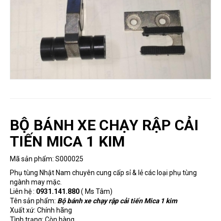
ĐÁNH
SỐ
BĂNG
TẢI
ÉP
KEO
MÁY
MAY
CÔNG
NGHIỆP
BỘ BÁNH XE CHẠY RẬP CẢI
TIẾN MICA 1 KIM
MÁY
CẮT
Mã sản phẩm:
S000025
VẢI
Phụ tùng Nhật Nam chuyên cung cấp sỉ & lẻ các loại phụ tùng
ngành may mặc.
NỒI
Liên hệ :
0931.141.880
( Ms Tâm)
HƠI,
Tên sản phẩm:
Bộ bánh xe chạy rập cải tiến Mica 1 kim
LÒ
Xuất xứ: Chính hãng
HƠI
Tình trạng: Còn hàng