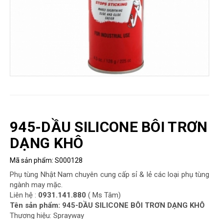
CHÔNG)
Đá
Mài
-
Dây
mài
Phụ
tùng-
Linh
kiên
945-DẦU SILICONE BÔI TRƠN
DẠNG KHÔ
PHỤ
TÙNG
Mã sản phẩm:
S000128
MAY
Phụ tùng Nhật Nam chuyên cung cấp sỉ & lẻ các loại phụ tùng
GIÁY
ngành may mặc.
ĐÁNH
Liên hệ :
0931.141.880
( Ms Tâm)
SỐ
Tên sản phẩm: 945-DẦU SILICONE BÔI TRƠN DẠNG KHÔ
Thương hiệu: Sprayway