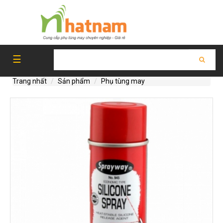
DAO
MÁY
☰
CẮT
VẢI
Trang nhất
Sản phẩm
Phụ tùng may
PHỤ
TÙNG
MÁY
CẮT
TỰ
ĐỘNG
KHỐI
LÔNG
NHỰA
(
BÀN