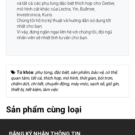
và tất cả các phụ tùng đặc biệt thích hợp cho Gerber,
mô hình cắt khác của Lectra, Yin, Bullmer,
Investronica, Kuris.
Chúng tôi hỗ trợ kỹ thuật và hướng dẫn sử dụng tốt
nhất cho bạn.
Vì vậy, đừng ngần ngại liên hệ với chúng tôi, đội ngũ
nhân viên sẽ nhiệt tình tư vấn cho bạn.
Từ khóa:
phụ tùng
,
đặc biệt
,
sản phẩm
,
bảo vệ
,
có thể
,
quan tâm
,
tất cả
,
thích hợp
,
mô hình
,
thời gian
,
bôi trơn
,
chấm dứt
,
chi tiết
,
chuyển động
,
máy móc
,
sạch sẽ
,
giữ gìn
,
thiết bị
,
tiết kiệm
,
làm việc
Sản phẩm cùng loại
ĐĂNG KÝ NHẬN THÔNG TIN