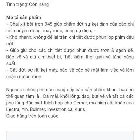
BĂNG
Tình trạng: Còn hàng
TẢI
Mô tả sản phẩm
ÉP
- Chai xịt bôi trơn 945 giúp chấm dứt sự kẹt dính của các chi
KEO
tiết chuyển động, máy móc, công cụ điện, …
- Khô nhanh, không để lại trên chi tiết được phun lớp phim dầu
MÁY
ướt.
MAY
- Giúp giữ cho các chi tiết được phun được trơn & sạch sẽ.
CÔNG
Bảo vệ và giữ gìn thiết bị, Tiết kiệm thời gian và tăng năng
NGHIỆP
suất.
- Cắt đứt sự rít, kẹt máy, bảo vệ các bề mặt làm việc và làm
MÁY
chậm sự ăn mòn.
CẮT
VẢI
Ngoài ra chúng tôi còn cung cấp các sản phẩm khác bạn có
thể quan tâm là : Đá mài, khối lông, dao, bút vẽ và tất cả các
NỒI
phụ tùng đặc biệt thích hợp cho Gerber, mô hình cắt khác của
HƠI,
Lectra, Yin, Bullmer, Investronica, Kuris.
LÒ
Giao hàng trên toàn quốc.
HƠI