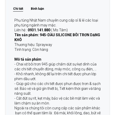
Chi tiết
Bình luận
Phụ tùng Nhật Nam chuyên cung cấp sỉ & lẻ các loại
phụ tùng ngành may mặc.
Liên hệ :
0931.141.880
( Ms Tâm)
Tên sản phẩm: 945-DẦU SILICONE BÔI TRƠN DẠNG
KHÔ
Thương hiệu: Sprayway
Tình trạng: Còn hàng
Mô tả sản phẩm
- Chai xịt bôi trơn 945 giúp chấm dứt sự kẹt dính của
các chi tiết chuyển động, máy móc, công cụ điện, …
- Khô nhanh, không để lại trên chi tiết được phun lớp
phim dầu ướt.
- Giúp giữ cho các chi tiết được phun được trơn & sạch
sẽ. Bảo vệ và giữ gìn thiết bị, Tiết kiệm thời gian và tăng
năng suất.
- Cắt đứt sự rít, kẹt máy, bảo vệ các bề mặt làm việc và
làm chậm sự ăn mòn.
Ngoài ra chúng tôi còn cung cấp các sản phẩm khác
bạn có thể quan tâm là : Đá mài, khối lông, dao, bút vẽ