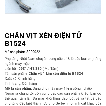
ĐÁNH
SỐ
BĂNG
TẢI
ÉP
KEO
CHÂN VỊT XÉN ĐIỆN TỬ
B1524
MÁY
MAY
Mã sản phẩm:
S000022
CÔNG
NGHIỆP
Phụ tùng Nhật Nam chuyên cung cấp sỉ & lẻ các loại phụ tùng
ngành may mặc.
MÁY
Liên hệ :
0931.141.880
( Ms Tâm)
CẮT
Tên sản phẩm:
Chân vịt 1 kim xén điện tử B1524
VẢI
Xuất xứ: Chính hãng
Tình trạng: Còn hàng
NỒI
Mô tả sản phẩm:
Dùng cho máy may 1 kim công nghiệp.
Ngoài ra chúng tôi còn cung cấp các sản phẩm khác bạn có
HƠI,
thể quan tâm là : Đá mài, khối lông, dao, bút vẽ và tất cả các
LÒ
phụ tùng đặc biệt thích hợp cho Gerber, mô hình cắt khác của
HƠI