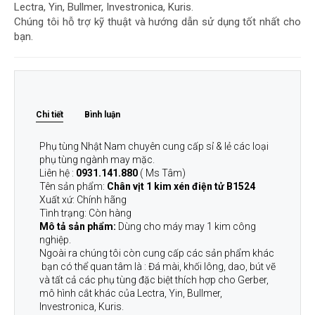
Lectra, Yin, Bullmer, Investronica, Kuris.
Chúng tôi hỗ trợ kỹ thuật và hướng dẫn sử dụng tốt nhất cho
bạn.
Chi tiết
Bình luận
Phụ tùng Nhật Nam chuyên cung cấp sỉ & lẻ các loại
phụ tùng ngành may mặc.
Liên hệ :
0931.141.880
( Ms Tâm)
Tên sản phẩm:
Chân vịt 1 kim xén điện tử B1524
Xuất xứ: Chính hãng
Tình trạng: Còn hàng
Mô tả sản phẩm:
Dùng cho máy may 1 kim công
nghiệp.
Ngoài ra chúng tôi còn cung cấp các sản phẩm khác
bạn có thể quan tâm là : Đá mài, khối lông, dao, bút vẽ
và tất cả các phụ tùng đặc biệt thích hợp cho Gerber,
mô hình cắt khác của Lectra, Yin, Bullmer,
Investronica, Kuris.