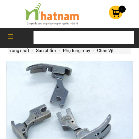
0
DAO
MÁY
☰
CẮT
VẢI
Trang nhất
Sản phẩm
Phụ tùng may
Chân Vịt
PHỤ
TÙNG
MÁY
CẮT
TỰ
ĐỘNG
PHỤ
TÙNG
MAY
GIÁY