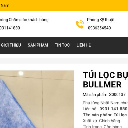
t Nam
hòng Chăm sóc khách hàng
Phòng Kỹ thuật
931141880
0936354540
GIỚI THIỆU
SẢN PHẨM
TIN TỨC
LIÊN HỆ
TÚI LỌC B
BULLMER
Mã sản phẩm:
S000137
Phụ tùng Nhật Nam chuy
Liên hệ :
0931.141.880
Tên sản phẩm: Túi lọc
Xuất xứ: Chính hãng
Tình trạng: Còn hàng