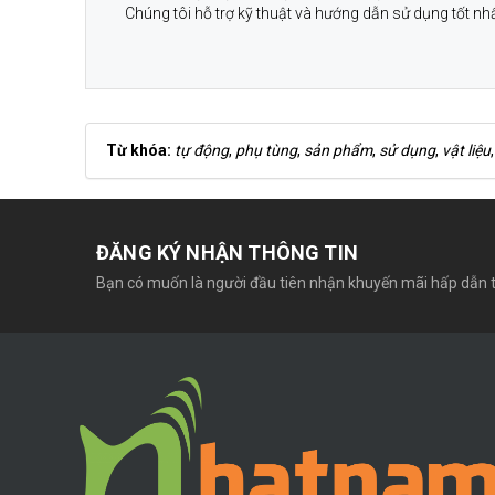
Chúng tôi hỗ trợ kỹ thuật và hướng dẫn sử dụng tốt nh
Từ khóa:
tự động
,
phụ tùng
,
sản phẩm
,
sử dụng
,
vật liệu
ĐĂNG KÝ NHẬN THÔNG TIN
Bạn có muốn là người đầu tiên nhận khuyến mãi hấp dẫn t