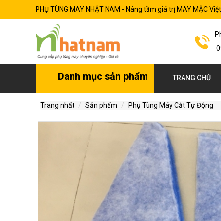
PHỤ TÙNG MAY NHẬT NAM - Nâng tầm giá trị MAY MẶC Việ
P
0
Danh mục sản phẩm
TRANG CHỦ
Trang nhất
Sản phẩm
Phụ Tùng Máy Cắt Tự Động