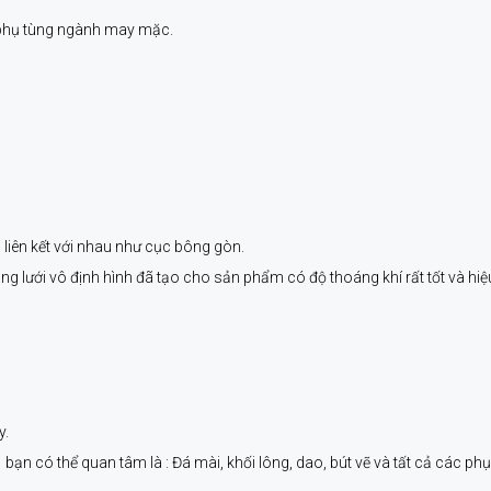
 phụ tùng ngành may mặc.
 liên kết với nhau như cục bông gòn.
màng lưới vô định hình đã tạo cho sản phẩm có độ thoáng khí rất tốt và hiệ
y.
n có thể quan tâm là : Đá mài, khối lông, dao, bút vẽ và tất cả các phụ