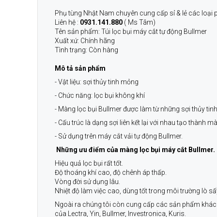
Phụ tùng Nhật Nam chuyên cung cấp sỉ & lẻ các loại
Liên hệ :
0931.141.880
( Ms Tâm)
Tên sản phẩm: Túi lọc bụi máy cắt tự động Bullmer
Xuất xứ: Chính hãng
Tình trạng: Còn hàng
Mô tả sản phẩm
- Vật liệu: sợi thủy tinh mỏng
- Chức năng: lọc bụi không khí
- Màng lọc bụi Bullmer được làm từ những sợi thủy tinh
- Cấu trúc là dạng sợi liên kết lại với nhau tạo thành 
- Sử dụng trên máy cắt vải tự động Bullmer.
Những ưu điểm của màng lọc bụi máy cắt Bullmer.
Hiệu quả lọc bụi rất tốt.
Độ thoáng khí cao, độ chênh áp thấp.
Vòng đời sử dụng lâu.
Nhiệt độ làm việc cao, dùng tốt trong môi trường lò sấ
Ngoài ra chúng tôi còn cung cấp các sản phẩm khác bạ
của Lectra, Yin, Bullmer, Investronica, Kuris.