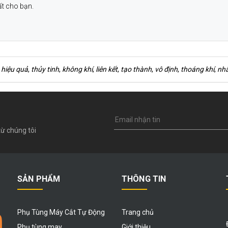
ất cho bạn.
,
hiệu quả
,
thủy tinh
,
không khí
,
liên kết
,
tạo thành
,
vô định
,
thoáng khí
,
nhấ
ừ chúng tôi
SẢN PHẨM
THÔNG TIN
Phụ Tùng Máy Cắt Tự Động
Trang chủ
Phụ tùng may
Giới thiệu