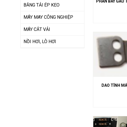
PHẤN BAY GẤU 
BĂNG TẢI ÉP KEO
MÁY MAY CÔNG NGHIỆP
MÁY CẮT VẢI
NỒI HƠI, LÒ HƠI
DAO TĨNH MÁ