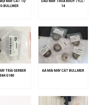
 BỤI MÁY CẮT TỰ
DAO MÁY THÙA KHUY 71CL-
G BULLMER
14
MÁY TRẢI GERBER
ĐÁ MÀI MÁY CẮT BULLMER
584 G180