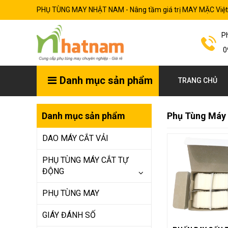
PHỤ TÙNG MAY NHẬT NAM - Nâng tầm giá trị MAY MẶC Việ
P
0
Danh mục sản phẩm
TRANG CHỦ
Danh mục sản phẩm
Phụ Tùng Máy 
DAO MÁY CẮT VẢI
PHỤ TÙNG MÁY CẮT TỰ
ĐỘNG
PHỤ TÙNG MAY
GIÁY ĐÁNH SỐ