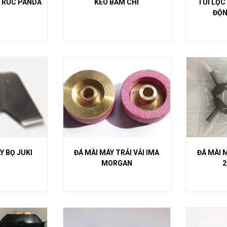
TRÚC PANDA
KÉO BẤM CHỈ
TÚI LỌC
ĐỘN
Y BỌ JUKI
ĐÁ MÀI MÁY TRẢI VẢI IMA
ĐÁ MÀI 
MORGAN
2