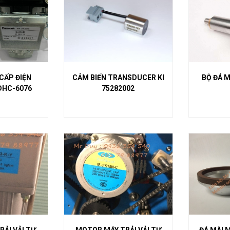
CẤP ĐIỆN
CẢM BIẾN TRANSDUCER KI
BỘ ĐÁ M
DHC-6076
75282002