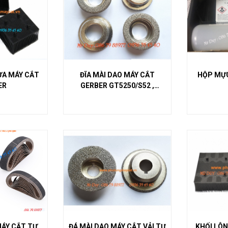
ỰA MÁY CẮT
ĐĨA MÀI DAO MÁY CẮT
HỘP MỰC
ER
GERBER GT5250/S52 ,
GT7200/Z7
MÁY CẮT TỰ
ĐÁ MÀI DAO MÁY CẮT VẢI TỰ
KHỐI LÔ