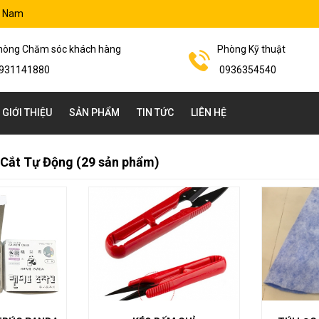
t Nam
hòng Chăm sóc khách hàng
Phòng Kỹ thuật
931141880
0936354540
GIỚI THIỆU
SẢN PHẨM
TIN TỨC
LIÊN HỆ
Cắt Tự Động (29 sản phẩm)