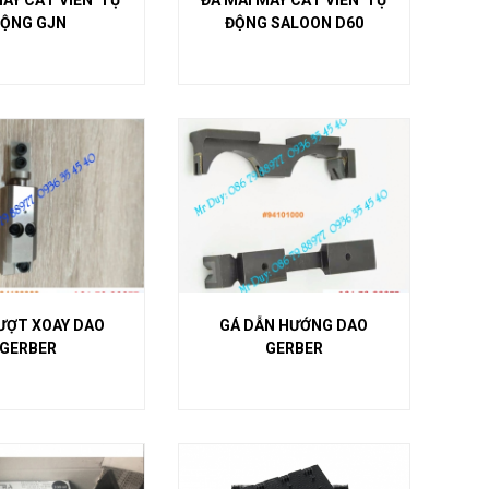
MÁY CẮT VIỀN TỰ
ĐÁ MÀI MÁY CẮT VIỀN TỰ
ỘNG GJN
ĐỘNG SALOON D60
ƯỢT XOAY DAO
GÁ DẪN HƯỚNG DAO
GERBER
GERBER