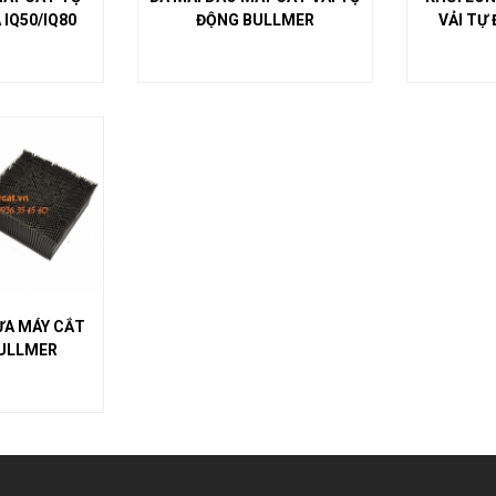
IQ50/IQ80
ĐỘNG BULLMER
VẢI TỰ
ỰA MÁY CẮT
ĐỘNG BULLMER