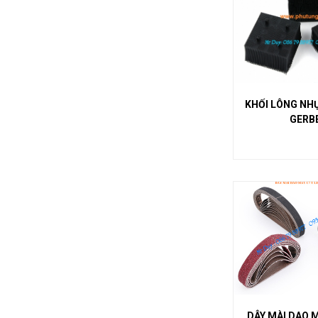
KHỐI LÔNG NH
GERB
DÂY MÀI DAO 