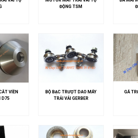
ẢI VẢI TỰ
MOTOR MÁY TRẢI VẢI TỰ
ĐÁ MÀI 
G
ĐỘNG TSM
Đ
CẮT VIỀN
BỘ BẠC TRƯỢT DAO MÁY
GÁ TR
 D75
TRẢI VẢI GERBER